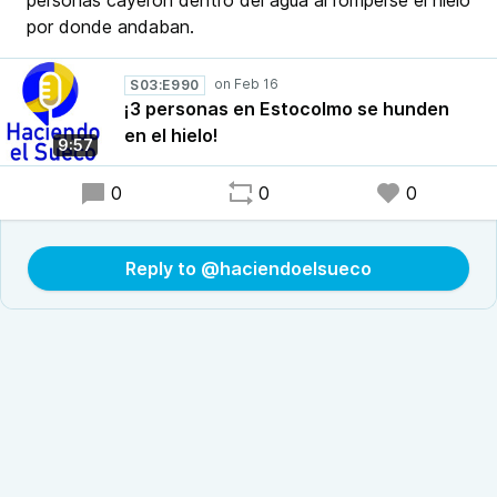
personas cayeron dentro del agua al romperse el hielo
por donde andaban.
S03:E990
¡3 personas en Estocolmo se hunden
en el hielo!
9:57
0
0
0
Reply to @haciendoelsueco