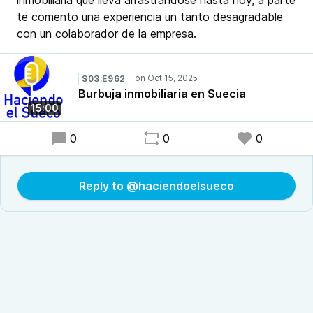
inmobiliaria que lleva arrastrándose hasta hoy, a parte
te comento una experiencia un tanto desagradable
con un colaborador de la empresa.
S03:E962
Burbuja inmobiliaria en Suecia
15:00
0
0
0
Reply to @haciendoelsueco