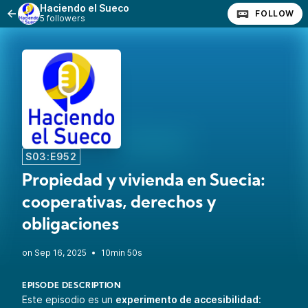
Haciendo el Sueco
FOLLOW
5 followers
S03:E952
Propiedad y vivienda en Suecia:
cooperativas, derechos y
obligaciones
•
10min 50s
EPISODE DESCRIPTION
Este episodio es un
experimento de accesibilidad
: