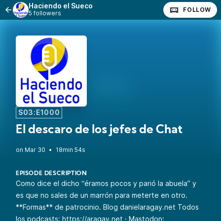
Haciendo el Sueco
FOLLOW
5 followers
S03:E1000
El descaro de los jefes de Chat
•
18min 54s
EPISODE DESCRIPTION
Como dice el dicho “éramos pocos y parió la abuela” y
es que no sales de un marrón para meterte en otro.
**
Formas** de patrocinio
. Blog
danielaragay.net
Todos
los podcasts:
https://aragay.net
· Mastodon: