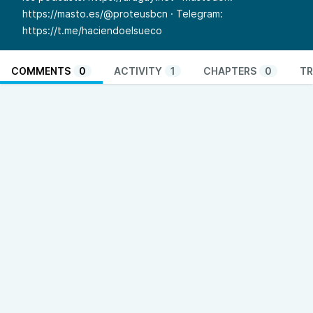
https://masto.es/@proteusbcn
· Telegram:
https://t.me/haciendoelsueco
COMMENTS
0
ACTIVITY
1
CHAPTERS
0
TR