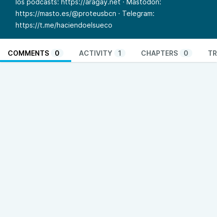
los podcasts:
https://aragay.net
· Mastodon:
https://masto.es/@proteusbcn
· Telegram:
https://t.me/haciendoelsueco
COMMENTS
0
ACTIVITY
1
CHAPTERS
0
TR