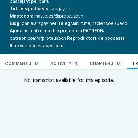
passejant pel barri.
Tots els podcasts:
aragay.net
Mastodon:
masto.es/@proteusbcn
Blog:
danielaragay.net
Telegram:
t.me/haciendoelsueco
Ajuda’ns amb el nostre projecte a PATREON:
patreon.com/c/proteusbcn
Reproductors de podcasts
lliures:
podcastapps.com
COMMENTS
0
ACTIVITY
1
CHAPTERS
0
TR
No transcript available for this episode.