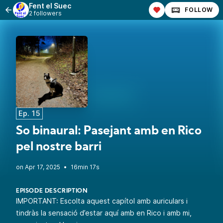
Fent el Suec
FOLLOW
2 followers
Ep. 15
So binaural: Pasejant amb en Rico
pel nostre barri
•
16min 17s
EPISODE DESCRIPTION
IMPORTANT: Escolta aquest capítol amb auriculars i
tindràs la sensació d’estar aquí amb en Rico i amb mi,