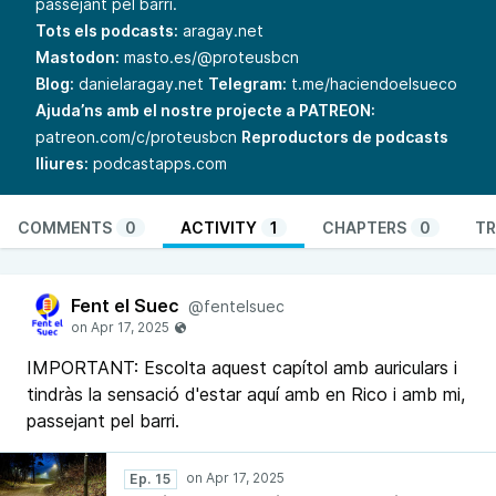
passejant pel barri.
Tots els podcasts:
aragay.net
Mastodon:
masto.es/@proteusbcn
Blog:
danielaragay.net
Telegram:
t.me/haciendoelsueco
Ajuda’ns amb el nostre projecte a PATREON:
patreon.com/c/proteusbcn
Reproductors de podcasts
lliures:
podcastapps.com
COMMENTS
0
ACTIVITY
1
CHAPTERS
0
TR
Fent el Suec
@fentelsuec
IMPORTANT: Escolta aquest capítol amb auriculars i
tindràs la sensació d'estar aquí amb en Rico i amb mi,
passejant pel barri.
Ep. 15