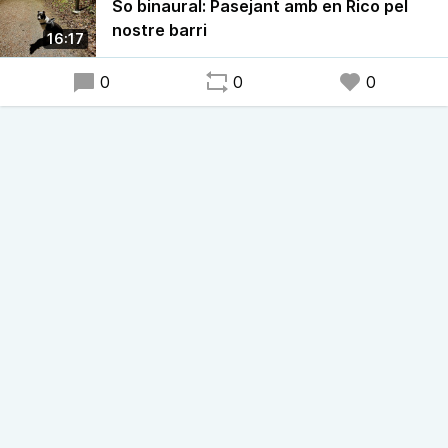
So binaural: Pasejant amb en Rico pel
nostre barri
16:17
0
0
0