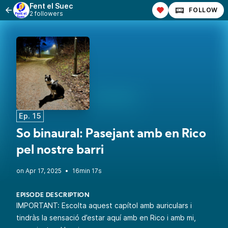
Fent el Suec
FOLLOW
2 followers
Ep. 15
So binaural: Pasejant amb en Rico
pel nostre barri
•
16min 17s
EPISODE DESCRIPTION
IMPORTANT: Escolta aquest capítol amb auriculars i
tindràs la sensació d’estar aquí amb en Rico i amb mi,