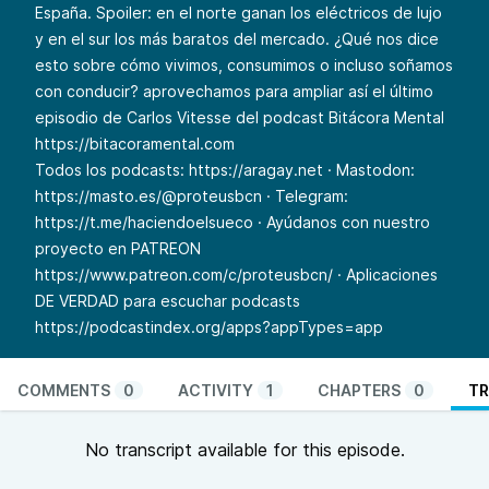
España. Spoiler: en el norte ganan los eléctricos de lujo
y en el sur los más baratos del mercado. ¿Qué nos dice
esto sobre cómo vivimos, consumimos o incluso soñamos
con conducir? aprovechamos para ampliar así el último
episodio de Carlos Vitesse del podcast Bitácora Mental
https://bitacoramental.com
Todos los podcasts:
https://aragay.net
· Mastodon:
https://masto.es/@proteusbcn
· Telegram:
https://t.me/haciendoelsueco
· Ayúdanos con nuestro
proyecto en PATREON
https://www.patreon.com/c/proteusbcn/
· Aplicaciones
DE VERDAD para escuchar podcasts
https://podcastindex.org/apps?appTypes=app
COMMENTS
0
ACTIVITY
1
CHAPTERS
0
TR
No transcript available for this episode.