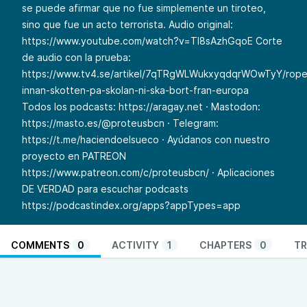
se puede afirmar que no fue simplemente un tiroteo,
sino que fue un acto terrorista. Audio original:
https://www.youtube.com/watch?v=Tl8sAzhGqoE
Corte
de audio con la prueba:
https://www.tv4.se/artikel/7qTRgWLWukxyqdqrWOwTyY/rope
innan-skotten-pa-skolan-ni-ska-bort-fran-europa
Todos los podcasts:
https://aragay.net
· Mastodon:
https://masto.es/@proteusbcn
· Telegram:
https://t.me/haciendoelsueco
· Ayúdanos con nuestro
proyecto en PATREON
https://www.patreon.com/c/proteusbcn/
· Aplicaciones
DE VERDAD para escuchar podcasts
https://podcastindex.org/apps?appTypes=app
COMMENTS
0
ACTIVITY
1
CHAPTERS
0
TR