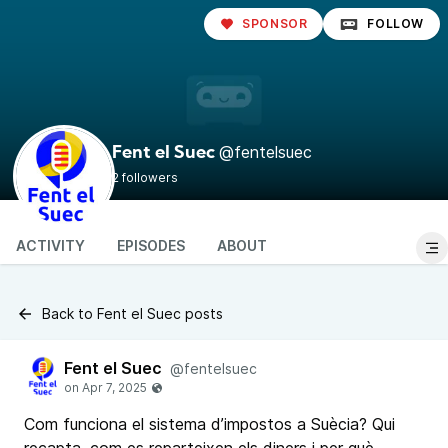
SPONSOR
FOLLOW
@fentelsuec
Fent el Suec
2 followers
ACTIVITY
EPISODES
ABOUT
Back to Fent el Suec posts
Fent el Suec
@fentelsuec
Com funciona el sistema d’impostos a Suècia? Qui