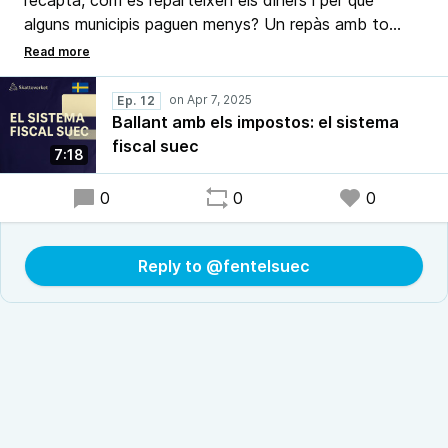
recapta, com es reparteixen els diners i per què
alguns municipis paguen menys? Un repàs amb to
irònic i mirada crítica per entendre millor un model que,
sense ser perfecte, pot donar-nos idees per repensar
el nostre.
Ep. 12
Ballant amb els impostos: el sistema
fiscal suec
7:18
0
0
0
Reply to @fentelsuec