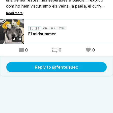
una de les festes més esperades a Suècia. T’explico
com ho hem viscut amb els veïns, la paella, el curry
verd i les granotetes ballarines al voltant del pal.
Spoiler: els suecs sempre mengen el mateix per
festes!
Ep. 27
El midsummer
4:54
0
0
0
Reply to @fentelsuec