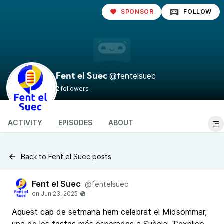
SPONSOR
FOLLOW
@fentelsuec
Fent el Suec
2 followers
ACTIVITY
EPISODES
ABOUT
Back to Fent el Suec posts
Fent el Suec
@fentelsuec
Aquest cap de setmana hem celebrat el Midsommar,