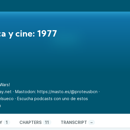
a y cine: 1977
Wars!
ay.net
· Mastodon:
https://masto.es/@proteusbcn
·
elsueco
· Escucha podcasts con uno de estos
m
Y
1
CHAPTERS
11
TRANSCRIPT
–