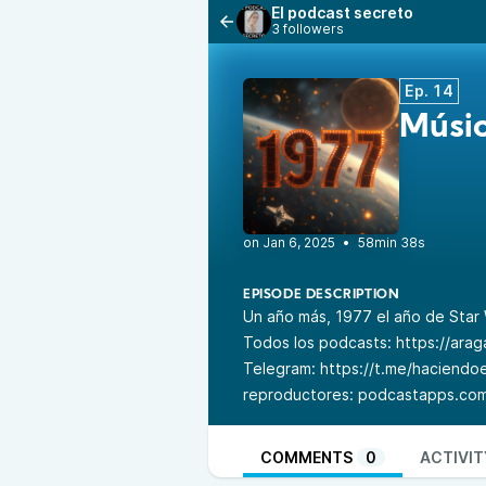
El podcast secreto
3 followers
Ep. 14
Músic
•
58min 38s
EPISODE DESCRIPTION
Un año más, 1977 el año de Star 
Todos los podcasts:
https://arag
Telegram:
https://t.me/haciendo
reproductores:
podcastapps.co
COMMENTS
0
ACTIVIT