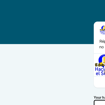
Rép
no 
Your h