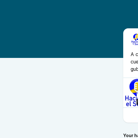
A c
cue
gub
Your h