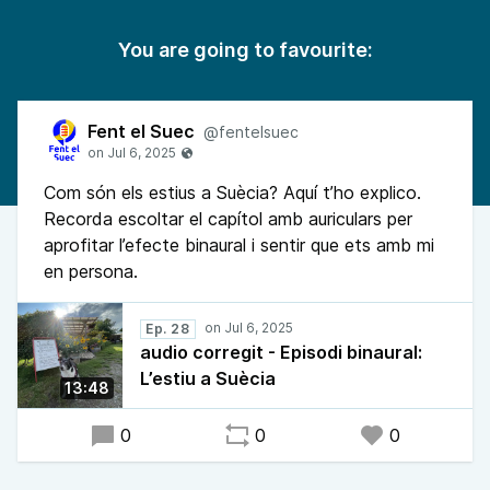
You are going to favourite:
Fent el Suec
@fentelsuec
Com són els estius a Suècia? Aquí t’ho explico.
Recorda escoltar el capítol amb auriculars per
aprofitar l’efecte binaural i sentir que ets amb mi
en persona.
Ep. 28
audio corregit - Episodi binaural:
L’estiu a Suècia
13:48
0
0
0