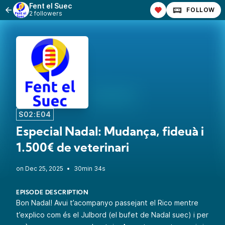
Fent el Suec
FOLLOW
2 followers
S02:E04
Especial Nadal: Mudança, fideuà i
1.500€ de veterinari
•
30min 34s
EPISODE DESCRIPTION
Bon Nadal! Avui t’acompanyo passejant el Rico mentre
t’explico com és el Julbord (el bufet de Nadal suec) i per