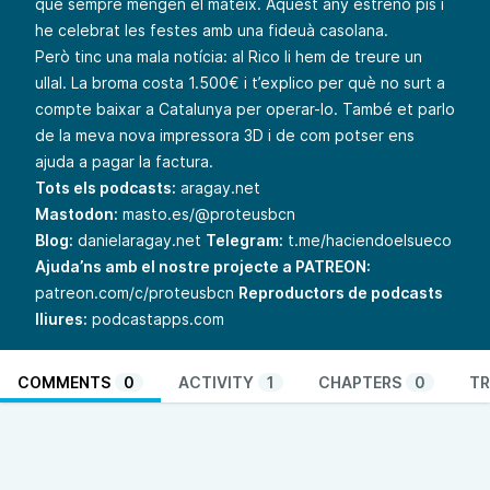
què sempre mengen el mateix. Aquest any estreno pis i
he celebrat les festes amb una fideuà casolana.
Però tinc una mala notícia: al Rico li hem de treure un
ullal. La broma costa 1.500€ i t’explico per què no surt a
compte baixar a Catalunya per operar-lo. També et parlo
de la meva nova impressora 3D i de com potser ens
ajuda a pagar la factura.
Tots els podcasts:
aragay.net
Mastodon:
masto.es/@proteusbcn
Blog:
danielaragay.net
Telegram:
t.me/haciendoelsueco
Ajuda’ns amb el nostre projecte a PATREON:
patreon.com/c/proteusbcn
Reproductors de podcasts
lliures:
podcastapps.com
COMMENTS
0
ACTIVITY
1
CHAPTERS
0
TR